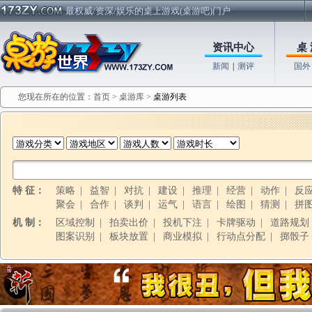
最权威/资深/娱乐的桌上游戏(桌游吧)门户
资讯中心
桌 
新闻
|
测评
国外
您现在所在的位置：
首页
>
桌游库
>
桌游列表
特 征：
策略
|
益智
|
对抗
|
建设
|
推理
|
经营
|
动作
|
反
聚会
|
合作
|
谈判
|
运气
|
语言
|
绘图
|
猜测
|
拼
机 制：
区域控制
|
拍卖出价
|
投机下注
|
卡牌驱动
|
道路规划
图案识别
|
板块放置
|
商业模拟
|
行动点分配
|
掷骰子