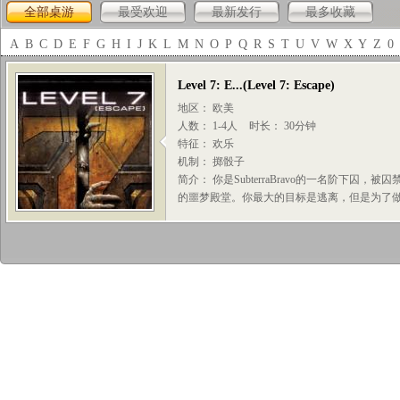
全部桌游
最受欢迎
最新发行
最多收藏
A
B
C
D
E
F
G
H
I
J
K
L
M
N
O
P
Q
R
S
T
U
V
W
X
Y
Z
0
Level 7: E...
(
Level 7: Escape
)
地区： 欧美
人数： 1-4人
时长： 30分钟
特征： 欢乐
机制： 掷骰子
简介： 你是SubterraBravo的一名阶下
的噩梦殿堂。你最大的目标是逃离，但是为了做到