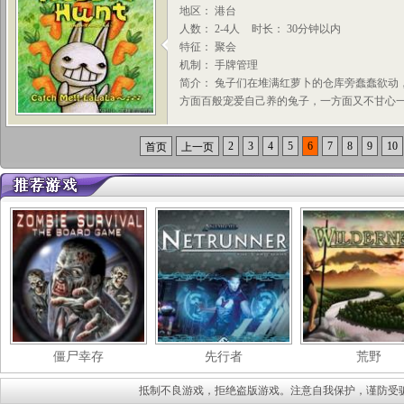
地区： 港台
人数： 2-4人
时长： 30分钟以内
特征： 聚会
机制： 手牌管理
简介： 兔子们在堆满红萝卜的仓库旁蠢蠢欲动
方面百般宠爱自己养的兔子，一方面又不甘心一起
2
3
4
5
6
7
8
9
10
首页
上一页
僵尸幸存
先行者
荒野
抵制不良游戏，拒绝盗版游戏。注意自我保护，谨防受