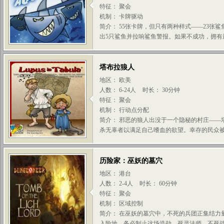
特征： 聚会
机制： 卡牌驱动
简介： 55张卡牌，但只有两种样式——23张
出5只鲨鱼并拉响鲨鱼警报。如果不成功，拥有最多
塔布拉狼人
地区： 欧美
人数： 6-24人
时长： 30分钟
特征： 聚会
机制： 行动点分配
简介： 邪恶的狼人出没于一个隐秘的村庄——
杀无辜者以满足自己嗜血的欲望。幸存的民众被迫
历险家：巫妖的墓穴
地区： 港台
人数： 2-4人
时长： 60分钟
特征： 聚会
机制： 区域控制
简介： 在巫妖的墓穴中，不死的兵团正集结力
入险地，务必制止这场浩劫。死灵法师、不死战