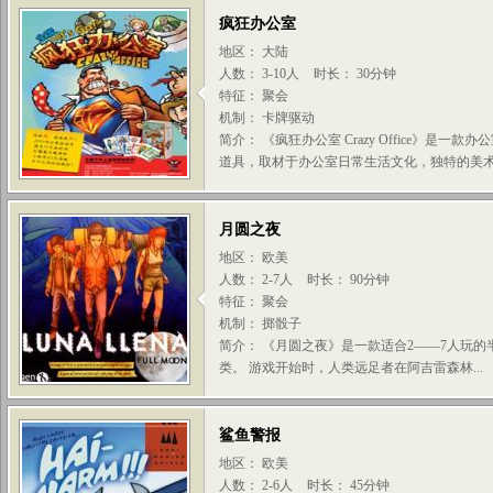
疯狂办公室
地区： 大陆
人数： 3-10人
时长： 30分钟
特征： 聚会
机制： 卡牌驱动
简介： 《疯狂办公室 Crazy Office》
道具，取材于办公室日常生活文化，独特的美术设
月圆之夜
地区： 欧美
人数： 2-7人
时长： 90分钟
特征： 聚会
机制： 掷骰子
简介： 《月圆之夜》是一款适合2——7人玩
类。 游戏开始时，人类远足者在阿吉雷森林...
鲨鱼警报
地区： 欧美
人数： 2-6人
时长： 45分钟