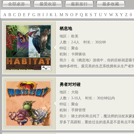
全部桌游
最受欢迎
最新发行
最多收藏
A
B
C
D
E
F
G
H
I
J
K
L
M
N
O
P
Q
R
S
T
U
V
W
X
Y
Z
0
栖息地
地区： 欧美
人数： 2-6人
时长： 30分钟
特征： 聚会
机制： 卡牌驱动
简介： 在《栖息地》游戏中，你的目标就是吸
物种多样性。最完美的生态系统拥有从生产者到
勇者对对碰
地区： 大陆
人数： 3-10人
时长： 30分钟以内
特征： 聚会
机制： 手牌管理
简介： 骑士的剑有点钝了，魔法师的法杖灰蒙
穿多了高跟鞋，重拾过去的道具是不是有点不顺