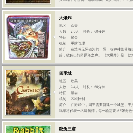
大爆炸
地区： 欧美
人数： 2-6人
时长： 60分钟
特征： 聚会
机制： 手牌管理
简介： 在浩瀚无际银河的一隅，各种种族带着
落，欲传出阵阵厮杀之声。 《大爆炸》是一款太
四季城
地区： 欧美
人数： 2-4人
时长： 60分钟
特征： 聚会
机制： 区域控制
简介： 在游戏中，国王需要新建一个城堡，于
玩家将代表一名建筑师，每一轮需要从8张角色卡中
狡兔三窟