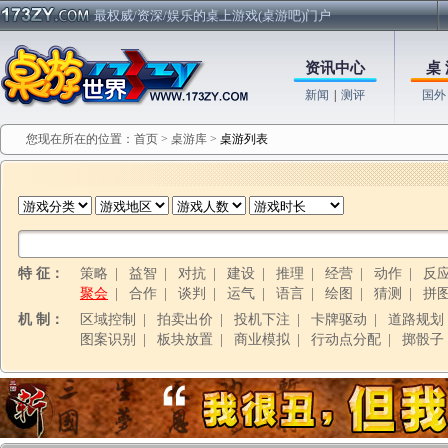
最权威/资深/娱乐的桌上游戏(桌游吧)门户
资讯中心
桌 
新闻
|
测评
国外
您现在所在的位置：
首页
>
桌游库
>
桌游列表
特 征：
策略
|
益智
|
对抗
|
建设
|
推理
|
经营
|
动作
|
反
聚会
|
合作
|
谈判
|
运气
|
语言
|
绘图
|
猜测
|
拼
机 制：
区域控制
|
拍卖出价
|
投机下注
|
卡牌驱动
|
道路规划
图案识别
|
板块放置
|
商业模拟
|
行动点分配
|
掷骰子