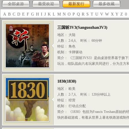
全部桌游
最受欢迎
最新发行
最多收藏
A
B
C
D
E
F
G
H
I
J
K
L
M
N
O
P
Q
R
S
T
U
V
W
X
Y
Z
0
三国斩3V3
(
Sanguozhan3V3
)
地区： 大陆
人数： 2-6人
时长： 60分钟
特征： 角色
机制： 卡牌驱动
简介： 《三国斩3VS3》是由桌游世界基于旗
玩法，组队战由六名玩家共同进行，分为主方和反
1830
(
1830
)
地区： 欧美
人数： 2-7人
时长： 120分钟以上
特征： 经营
机制： 行动点分配
简介： 《1830》包括为Francis Tresh
快的基础游戏，有着从世界上著名铁路游戏制作者