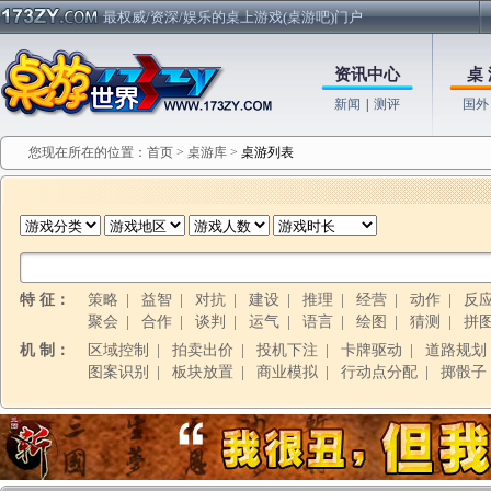
最权威/资深/娱乐的桌上游戏(桌游吧)门户
资讯中心
桌 
新闻
|
测评
国外
您现在所在的位置：
首页
>
桌游库
>
桌游列表
特 征：
策略
|
益智
|
对抗
|
建设
|
推理
|
经营
|
动作
|
反
聚会
|
合作
|
谈判
|
运气
|
语言
|
绘图
|
猜测
|
拼
机 制：
区域控制
|
拍卖出价
|
投机下注
|
卡牌驱动
|
道路规划
图案识别
|
板块放置
|
商业模拟
|
行动点分配
|
掷骰子