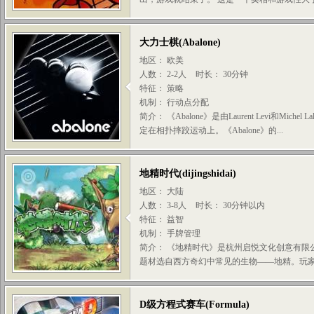
大力士棋
(
Abalone
)
地区： 欧美
人数： 2-2人
时长： 30分钟
特征： 策略
机制： 行动点分配
简介： 《Abalone》是由Laurent Levi和Mi
定在相扑摔跤运动上。《Abalone》的...
地精时代
(
dijingshidai
)
地区： 大陆
人数： 3-8人
时长： 30分钟以内
特征： 益智
机制： 手牌管理
简介： 《地精时代》是杭州启悦文化创意有限
题材选自西方奇幻中常见的生物——地精。玩家将
D级方程式赛车
(
Formula
)