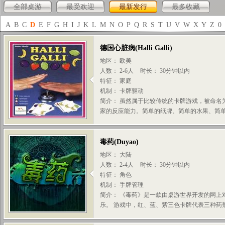
全部桌游
最受欢迎
最新发行
最多收藏
A
B
C
D
E
F
G
H
I
J
K
L
M
N
O
P
Q
R
S
T
U
V
W
X
Y
Z
0
德国心脏病
(
Halli Galli
)
地区： 欧美
人数： 2-6人
时长： 30分钟以内
特征： 家庭
机制： 卡牌驱动
简介： 虽然属于比较传统的卡牌游戏，被命名
家的反应能力。简单的纸牌、简单的水果、简单的
毒药
(
Duyao
)
地区： 大陆
人数： 2-4人
时长： 30分钟以内
特征： 角色
机制： 手牌管理
简介： 《毒药》是一款由桌游世界开发的网上
乐。 游戏中，红、蓝、紫三色卡牌代表三种药剂，