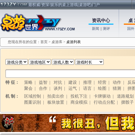
最权威/资深/娱乐的桌上游戏(桌游吧)门户
资讯中心
桌 
新闻
|
测评
国外
您现在所在的位置：
首页
>
桌游库
>
桌游列表
特 征：
策略
|
益智
|
对抗
|
建设
|
推理
|
经营
|
动作
|
反
聚会
|
合作
|
谈判
|
运气
|
语言
|
绘图
|
猜测
|
拼
机 制：
区域控制
|
拍卖出价
|
投机下注
|
卡牌驱动
|
道路规划
图案识别
|
板块放置
|
商业模拟
|
行动点分配
|
掷骰子