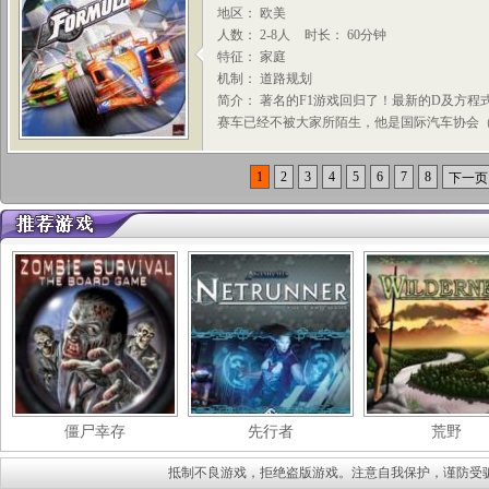
地区： 欧美
人数： 2-8人
时长： 60分钟
特征： 家庭
机制： 道路规划
简介： 著名的F1游戏回归了！最新的D及方程式
赛车已经不被大家所陌生，他是国际汽车协会（FI
1
2
3
4
5
6
7
8
下一页
僵尸幸存
先行者
荒野
抵制不良游戏，拒绝盗版游戏。注意自我保护，谨防受