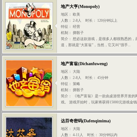
地产大亨
(
Monopoly
)
地区： 欧美
人数： 2-8人
时长： 120分钟以上
特征： 经营
机制： 掷骰子
简介： 想必这款游戏，是很多人都很熟悉的，
道，那就是“大富翁”，当然，它又叫“强手...
地产富翁
(
Dichanfuweng
)
地区： 大陆
人数： 2-8人
时长： 45分钟
特征： 策略
机制： 掷骰子
简介： 《地产富翁》是一款由桌游世界开发的
戏。 游戏开始时，玩家将获得15000元游戏金钱
达芬奇密码
(
Dafenqimima
)
地区： 大陆
人数： 4-11人
时长： 30分钟以内