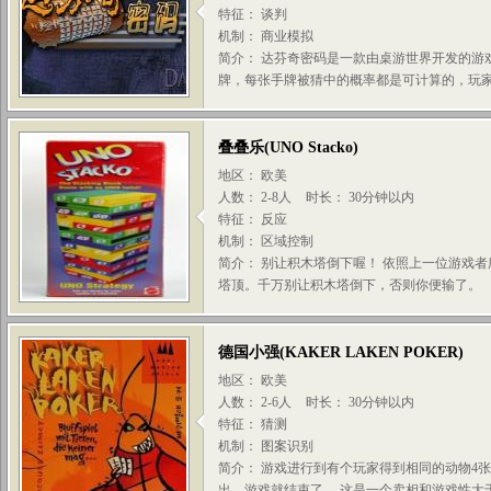
特征： 谈判
机制： 商业模拟
简介： 达芬奇密码是一款由桌游世界开发的游
牌，每张手牌被猜中的概率都是可计算的，玩家在
叠叠乐
(
UNO Stacko
)
地区： 欧美
人数： 2-8人
时长： 30分钟以内
特征： 反应
机制： 区域控制
简介： 别让积木塔倒下喔！ 依照上一位游戏
塔顶。千万别让积木塔倒下，否则你便输了。
德国小强
(
KAKER LAKEN POKER
)
地区： 欧美
人数： 2-6人
时长： 30分钟以内
特征： 猜测
机制： 图案识别
简介： 游戏进行到有个玩家得到相同的动物4
出，游戏就结束了。 这是一个卖相和游戏性大于